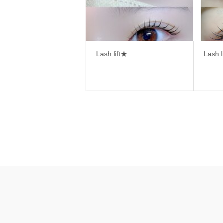
Lash lift★
Lash l