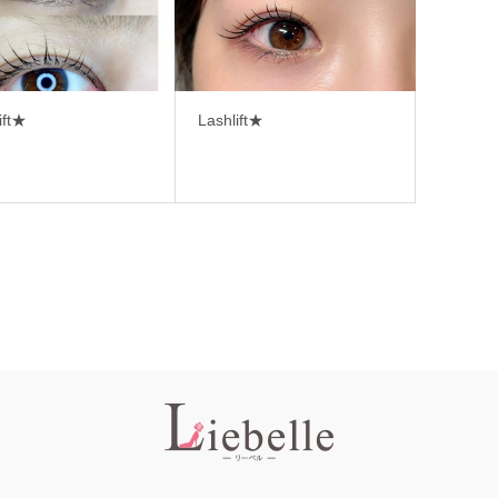
ift★
Lashlift★