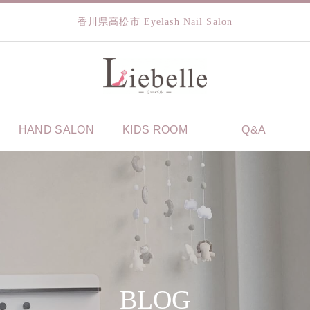
香川県高松市 Eyelash Nail Salon
HAND SALON
KIDS ROOM
Q&A
BLOG