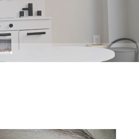
shlift★