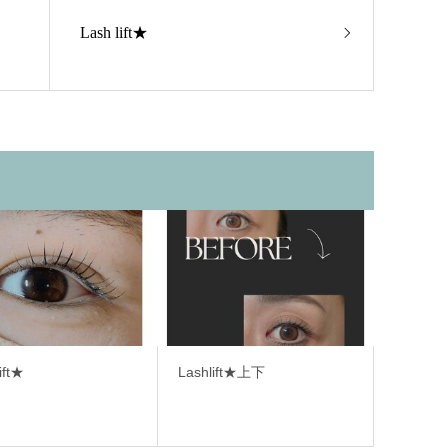
Lash lift★
ift★
Lashlift★上下