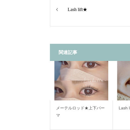
Lash lift★
関連記事
メーテルロッド★上下パー
Lash l
マ