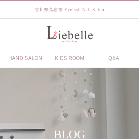
香川県高松市 Eyelash Nail Salon
HAND SALON
KIDS ROOM
Q&A
BLOG