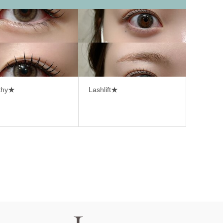
thy★
Lashlift★