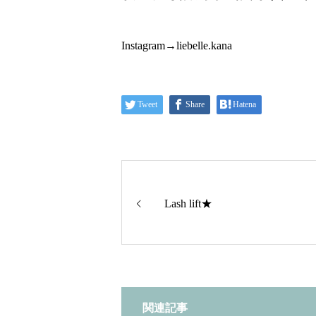
Instagram→liebelle.kana
Tweet
Share
Hatena
Lash lift★
関連記事