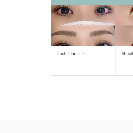
Lash lift★上下
&heal