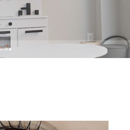
sh lift★