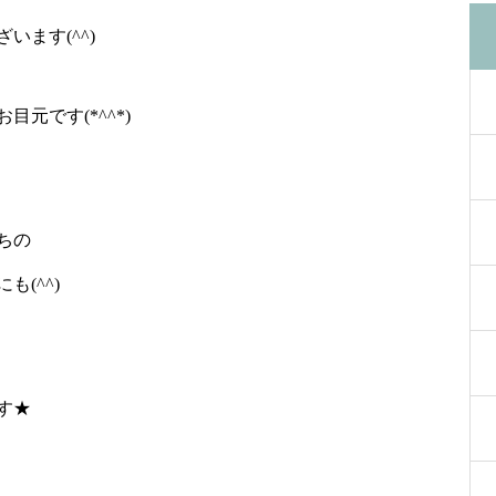
ます(^^)
元です(*^^*)
ちの
(^^)
す★