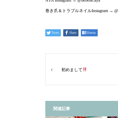
AYA Instagram → @liebelle.aya
巻き爪＆トラブルネイルInstagram → @liebe
Tweet
Share
Hatena
初めまして
関連記事