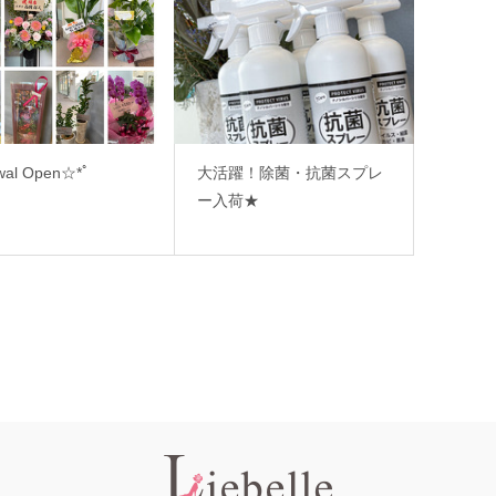
wal Open☆*ﾟ
大活躍！除菌・抗菌スプレ
ー入荷★