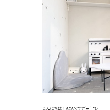
こんにちは！AYAです(*´ω｀*)♪