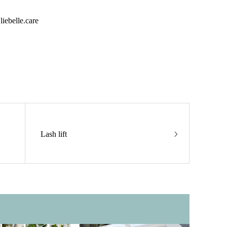
lle.care
Lash lift