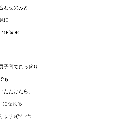
合わせのみと
麗に
´ω`●)
全員子育て真っ盛り
でも
いただけたら、
”になれる
♪(*^_^*)