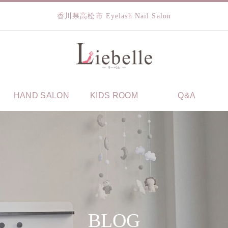
香川県高松市 Eyelash Nail Salon
HAND SALON
KIDS ROOM
Q&A
BLOG